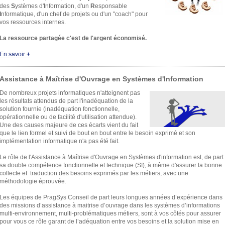
des
S
ystèmes d'
I
nformation, d'un
R
esponsable
I
nformatique, d'un chef de projets ou d'un "coach" pour
vos ressources internes.
La ressource partagée c'est de l'argent économisé .
En savoir
+
Assistance à Maîtrise d'Ouvrage en Systèmes d'Information
De nombreux projets informatiques n'atteignent pas
les résultats attendus de part l'inadéquation de la
solution fournie (inadéquation fonctionnelle,
opérationnelle ou de facilité d'utilisation attendue).
Une des causes majeure de ces écarts vient du fait
que le lien formel et suivi de bout en bout entre le besoin exprimé et son
implémentation informatique n'a pas été fait.
Le rôle de l'Assistance à Maîtrise d'Ouvrage en Systèmes d'information est, de part
sa double compétence fonctionnelle et technique (SI), à même d'assurer la bonne
collecte et traduction des besoins exprimés par les métiers, avec une
méthodologie éprouvée.
Les équipes de PragSys Conseil de part leurs longues années d’expérience dans
des missions d’assistance à maitrise d’ouvrage dans les systèmes d’informations
multi-environnement, multi-problématiques métiers, sont à vos côtés pour assurer
pour vous ce rôle garant de l’adéquation entre vos besoins et la solution mise en