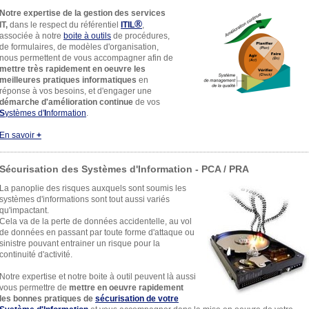
Notre expertise de la gestion des services
®
IT,
dans le respect du référentiel
ITIL
,
associée à notre
boite à outils
de procédures,
de formulaires, de modèles d'organisation,
nous permettent de vous accompagner afin de
mettre très rapidement en oeuvre les
meilleures pratiques informatiques
en
réponse à vos besoins, et d'engager une
démarche d'amélioration continue
de vos
S
ystèmes d'
I
nformation
.
En savoir
+
Sécurisation des Systèmes d'Information - PCA / PRA
La panoplie des risques auxquels sont soumis les
systèmes d'informations sont tout aussi variés
qu'impactant.
Cela va de la perte de données accidentelle, au vol
de données en passant par toute forme d'attaque ou
sinistre pouvant entrainer un risque pour la
continuité d'activité.
Notre expertise et notre boite à outil peuvent là aussi
vous permettre de
mettre en oeuvre rapidement
les bonnes pratiques de
sécurisation de votre