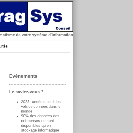
matisme de votre système d'information
lités
Evènements
Le saviez-vous ?
2023 : année record des
vols de données dans le
monde
90% des données des
entreprises ne sont
disponibles qu’en
stockage informatique