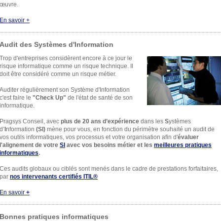
œuvre.
En savoir +
Audit des Systèmes d'Information
Trop d'entreprises considèrent encore à ce jour le
risque informatique comme un risque technique. Il
doit être considéré comme un risque métier.
Auditer régulièrement son Système d'Information
c'est faire le
"Check Up"
de l'état de santé de son
informatique.
Pragsys Conseil, avec
plus de 20 ans d’expérience
dans les
S
ystèmes
d’
I
nformation
(SI)
mène pour vous, en fonction du périmètre souhaité
un audit de
vos outils informatiques, vos processus et votre organisation afin d'
évaluer
l'alignement de votre
SI
avec vos besoins métier et les
meilleures pratiques
informatiques
.
Ces audits globaux ou ciblés sont menés dans le cadre de prestations forfaitaires,
par
nos intervenants certifiés ITIL®
En savoir
+
Bonnes pratiques informatiques