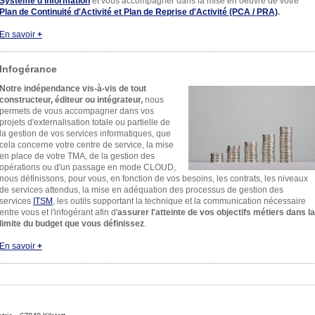
Système d'Information
et vous accompagner dans la mise en oeuvre de votre
Plan de Continuité d'Activité et Plan de Reprise d'Activité (PCA / PRA)
.
En savoir
+
Infogérance
Notre indépendance vis-à-vis de tout
constructeur, éditeur ou intégrateur,
nous
permets de vous accompagner dans vos
projets d'externalisation totale ou partielle de
la gestion de vos services informatiques, que
cela concerne votre centre de service, la mise
en place de votre TMA, de la gestion des
opérations ou d'un passage en mode CLOUD,
nous définissons, pour vous, en fonction de vos besoins, les contrats, les niveaux
de services attendus, la mise en adéquation des processus de gestion des
services
ITSM
, les outils supportant la technique et la communication nécessaire
entre vous et l'infogérant afin d'
assurer l'atteinte de vos objectifs métiers dans la
limite du budget que vous définissez
.
En savoir
+