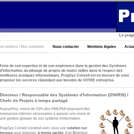
Le prag
os métiers / Nos solutions
Nous contacter
Mentions légales
Actua
Forte de son expertise et de son expérience dans la gestion des Systèmes
d'Information, du pilotage de projets de toutes tailles dans le respect des
meilleures pratiques informatiques, PragSys Conseil est en mesure de vous
proposer les services répondant aux besoins de VOTRE entreprise.
Directeur / Responsable des Systèmes d'Information (DSI/RSI) /
Chefs de Projets à temps partagé
Aujourd'hui, moins de 20% des PME/PMI disposent des
ressources internes nécessaires à assurer une vision et
une gestion globale de son système d'information.
PragSys Conseil construit avec vous une
solution sur
mesure
pour disposer,
à temps partiel
, d'un
D
irecteur